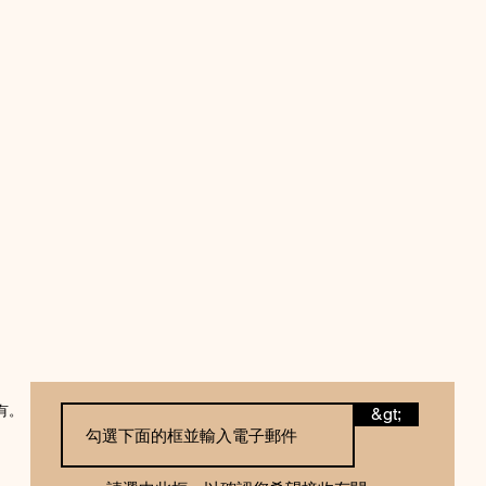
所有。
&gt;
。