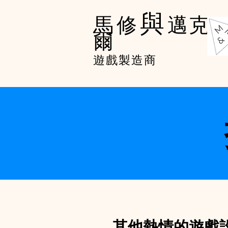
與
馬修
邁克
爾
遊戲製造商
其他熱情的遊戲