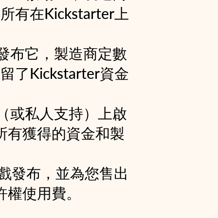
在Kickstarter上
er上發布它，製造商定數
Kickstarter資金
er（或私人支持）上啟
所有獲得的資金和製
戲發布，並為您售出
許權使用費。