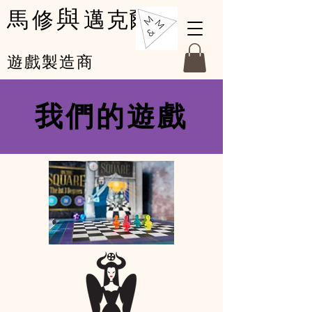
與
馬修
邁克爾
遊戲製造商
我們的遊戲